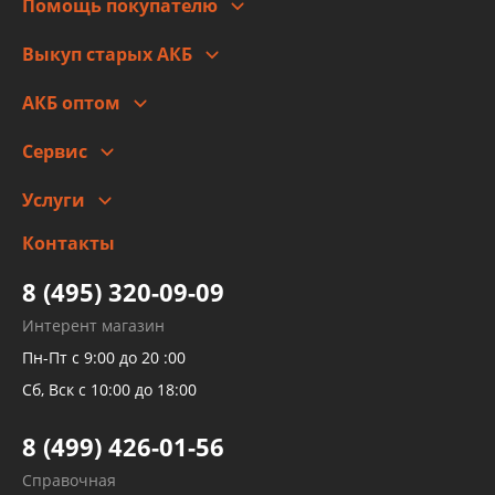
Помощь покупателю
Правовая информация
Что с моим заказом
Выкуп старых АКБ
Оплата
Стоимость
Гарантии и возврат
АКБ оптом
Сотрудничество
Скидки
Сервис
Автомойка и шиномонтаж
Услуги
Заправка кондиционера авто
Изготовление и ремонт рукавов
Контакты
Детейлинг
высокого давления
Тормозных трубок
8 (495) 320-09-09
Рукавов гидроусилителей
Интерент магазин
Рукавов компрессоров и турбин
Пн-Пт с 9:00 до 20 :00
Трубок кондиционеров
Сб, Вск с 10:00 до 18:00
Шлангов трубок КПП АКПП
8 (499) 426-01-56
Развертка пайка медных стальных
Справочная
алюминиевых трубок и штуцеров