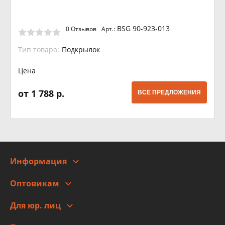
BSG 90-923-013
0 Отзывов
Арт.:
Тип товара:
Подкрылок
Цена
от 1 788 р.
ВСЕ ПРЕДЛОЖЕНИЯ
Информация
О компании
Оптовикам
Адреса
Сотрудничество
Новости
Для юр. лиц
Для юр. лиц
Автоблог