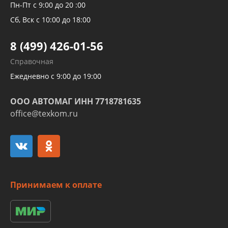
Рукавов компрессоров и турбин
Пн-Пт с 9:00 до 20 :00
Трубок кондиционеров
Сб, Вск с 10:00 до 18:00
Шлангов трубок КПП АКПП
8 (499) 426-01-56
Развертка пайка медных стальных
Справочная
алюминиевых трубок и штуцеров
Ежедневно с 9:00 до 19:00
ООО АВТОМАГ ИНН 7718781635
office@texkom.ru
Принимаем к оплате