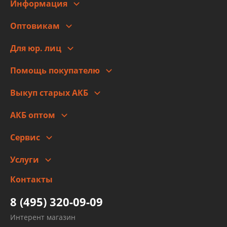
Информация
О компании
Оптовикам
Адреса
Сотрудничество
Новости
Для юр. лиц
Для юр. лиц
Автоблог
Помощь покупателю
Правовая информация
Что с моим заказом
Выкуп старых АКБ
Оплата
Стоимость
Гарантии и возврат
АКБ оптом
Сотрудничество
Скидки
Сервис
Автомойка и шиномонтаж
Услуги
Заправка кондиционера авто
Изготовление и ремонт рукавов
Контакты
Детейлинг
высокого давления
Тормозных трубок
8 (495) 320-09-09
Рукавов гидроусилителей
Интерент магазин