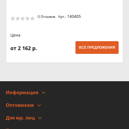
140405
0 Отзывов
Арт.:
Цена
от 2 162 р.
ВСЕ ПРЕДЛОЖЕНИЯ
Информация
О компании
Оптовикам
Адреса
Сотрудничество
Новости
Для юр. лиц
Для юр. лиц
Автоблог