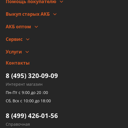
Помощь покупателю
Правовая информация
Что с моим заказом
Выкуп старых АКБ
Оплата
Стоимость
Гарантии и возврат
АКБ оптом
Сотрудничество
Скидки
Сервис
Автомойка и шиномонтаж
Услуги
Заправка кондиционера авто
Изготовление и ремонт рукавов
Контакты
Детейлинг
высокого давления
Тормозных трубок
8 (495) 320-09-09
Рукавов гидроусилителей
Интерент магазин
Рукавов компрессоров и турбин
Пн-Пт с 9:00 до 20 :00
Трубок кондиционеров
Сб, Вск с 10:00 до 18:00
Шлангов трубок КПП АКПП
8 (499) 426-01-56
Развертка пайка медных стальных
Справочная
алюминиевых трубок и штуцеров