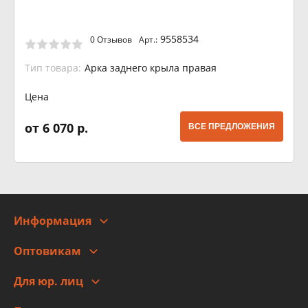
9558534
0 Отзывов
Арт.:
Тип товара:
Арка заднего крыла правая
Цена
от 6 070 р.
ВСЕ ПРЕДЛОЖЕНИЯ
Информация
О компании
Оптовикам
Адреса
Сотрудничество
Новости
Для юр. лиц
Для юр. лиц
Автоблог