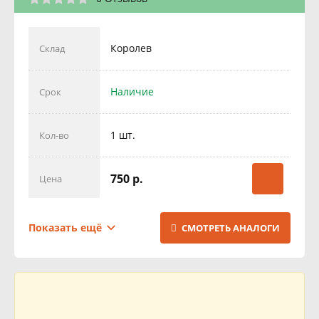
Королев
Склад
Наличие
Срок
1 шт.
Кол-во
750 р.
Цена
Поставка
Склад
Показать ещё
СМОТРЕТЬ АНАЛОГИ
0-1 День
Срок
1 шт.
Кол-во