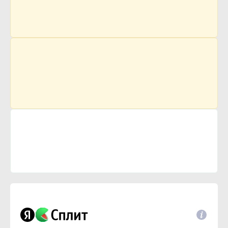
735 р.
Цена
Поставка
Склад
1 День
Срок
1 шт.
Кол-во
687 р.
Цена