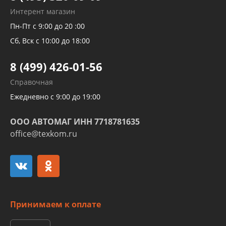
Рукавов гидроусилителей
Интерент магазин
Рукавов компрессоров и турбин
Пн-Пт с 9:00 до 20 :00
Трубок кондиционеров
Сб, Вск с 10:00 до 18:00
Шлангов трубок КПП АКПП
8 (499) 426-01-56
Развертка пайка медных стальных
Справочная
алюминиевых трубок и штуцеров
Ежедневно с 9:00 до 19:00
ООО АВТОМАГ ИНН 7718781635
office@texkom.ru
Принимаем к оплате