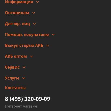
Информация
О компании
Оптовикам
Адреса
Сотрудничество
Новости
Для юр. лиц
Для юр. лиц
Автоблог
Помощь покупателю
Правовая информация
Что с моим заказом
Выкуп старых АКБ
Оплата
Стоимость
Гарантии и возврат
АКБ оптом
Сотрудничество
Скидки
Сервис
Автомойка и шиномонтаж
Услуги
Заправка кондиционера авто
Изготовление и ремонт рукавов
Контакты
Детейлинг
высокого давления
Тормозных трубок
8 (495) 320-09-09
Рукавов гидроусилителей
Интерент магазин