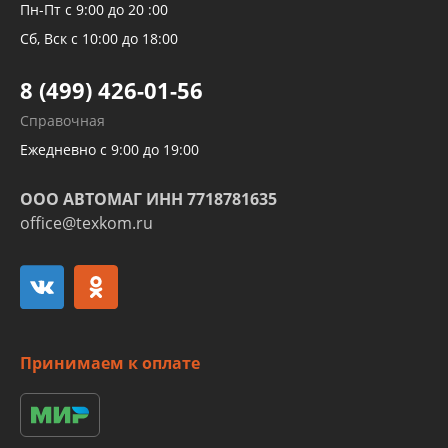
Рукавов компрессоров и турбин
Пн-Пт с 9:00 до 20 :00
Трубок кондиционеров
Сб, Вск с 10:00 до 18:00
Шлангов трубок КПП АКПП
8 (499) 426-01-56
Развертка пайка медных стальных
Справочная
алюминиевых трубок и штуцеров
Ежедневно с 9:00 до 19:00
ООО АВТОМАГ ИНН 7718781635
office@texkom.ru
Принимаем к оплате