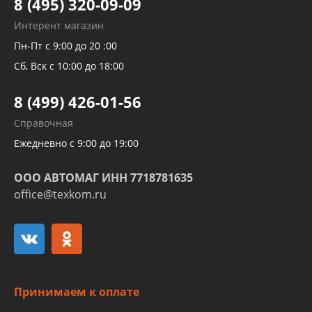
8 (495) 320-09-09
Рукавов гидроусилителей
Интерент магазин
Рукавов компрессоров и турбин
Пн-Пт с 9:00 до 20 :00
Трубок кондиционеров
Сб, Вск с 10:00 до 18:00
Шлангов трубок КПП АКПП
8 (499) 426-01-56
Развертка пайка медных стальных
Справочная
алюминиевых трубок и штуцеров
Ежедневно с 9:00 до 19:00
ООО АВТОМАГ ИНН 7718781635
office@texkom.ru
Принимаем к оплате