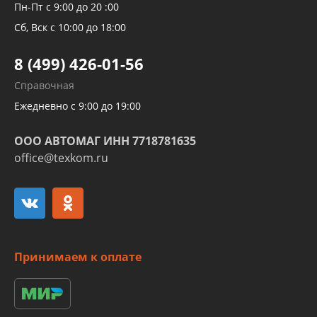
Рукавов компрессоров и турбин
Пн-Пт с 9:00 до 20 :00
Трубок кондиционеров
Сб, Вск с 10:00 до 18:00
Шлангов трубок КПП АКПП
8 (499) 426-01-56
Развертка пайка медных стальных
Справочная
алюминиевых трубок и штуцеров
Ежедневно с 9:00 до 19:00
ООО АВТОМАГ ИНН 7718781635
office@texkom.ru
Принимаем к оплате