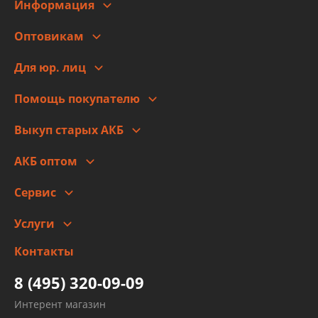
Информация
О компании
Оптовикам
Адреса
Сотрудничество
Новости
Для юр. лиц
Для юр. лиц
Автоблог
Помощь покупателю
Правовая информация
Что с моим заказом
Выкуп старых АКБ
Оплата
Стоимость
Гарантии и возврат
АКБ оптом
Сотрудничество
Скидки
Сервис
Автомойка и шиномонтаж
Услуги
Заправка кондиционера авто
Изготовление и ремонт рукавов
Контакты
Детейлинг
высокого давления
Тормозных трубок
8 (495) 320-09-09
Рукавов гидроусилителей
Интерент магазин