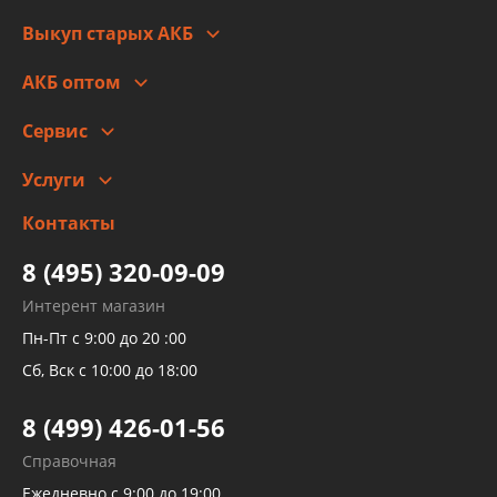
Правовая информация
Что с моим заказом
Выкуп старых АКБ
Оплата
Стоимость
Гарантии и возврат
АКБ оптом
Сотрудничество
Скидки
Сервис
Автомойка и шиномонтаж
Услуги
Заправка кондиционера авто
Изготовление и ремонт рукавов
Контакты
Детейлинг
высокого давления
Тормозных трубок
8 (495) 320-09-09
Рукавов гидроусилителей
Интерент магазин
Рукавов компрессоров и турбин
Пн-Пт с 9:00 до 20 :00
Трубок кондиционеров
Сб, Вск с 10:00 до 18:00
Шлангов трубок КПП АКПП
8 (499) 426-01-56
Развертка пайка медных стальных
Справочная
алюминиевых трубок и штуцеров
Ежедневно с 9:00 до 19:00