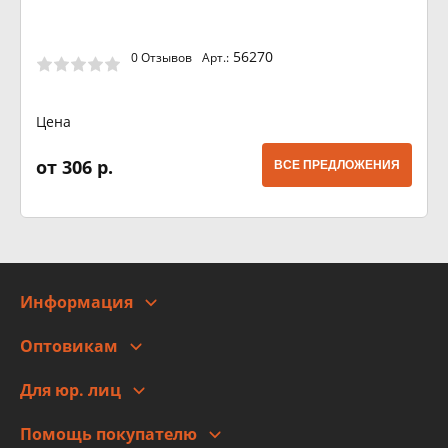
56270
0 Отзывов
Арт.:
Цена
от 306 р.
ВСЕ ПРЕДЛОЖЕНИЯ
Информация
О компании
Оптовикам
Адреса
Сотрудничество
Новости
Для юр. лиц
Для юр. лиц
Автоблог
Помощь покупателю