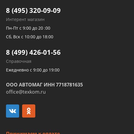
Тормозных трубок
8 (495) 320-09-09
Рукавов гидроусилителей
Интерент магазин
Рукавов компрессоров и турбин
Пн-Пт с 9:00 до 20 :00
Трубок кондиционеров
Сб, Вск с 10:00 до 18:00
Шлангов трубок КПП АКПП
8 (499) 426-01-56
Развертка пайка медных стальных
Справочная
алюминиевых трубок и штуцеров
Ежедневно с 9:00 до 19:00
ООО АВТОМАГ ИНН 7718781635
office@texkom.ru
Принимаем к оплате