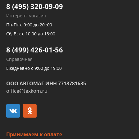
Тормозных трубок
8 (495) 320-09-09
Рукавов гидроусилителей
Интерент магазин
Рукавов компрессоров и турбин
Пн-Пт с 9:00 до 20 :00
Трубок кондиционеров
Сб, Вск с 10:00 до 18:00
Шлангов трубок КПП АКПП
8 (499) 426-01-56
Развертка пайка медных стальных
Справочная
алюминиевых трубок и штуцеров
Ежедневно с 9:00 до 19:00
ООО АВТОМАГ ИНН 7718781635
office@texkom.ru
Принимаем к оплате