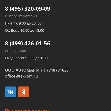
Тормозных трубок
8 (495) 320-09-09
Рукавов гидроусилителей
Интерент магазин
Рукавов компрессоров и турбин
Пн-Пт с 9:00 до 20 :00
Трубок кондиционеров
Сб, Вск с 10:00 до 18:00
Шлангов трубок КПП АКПП
8 (499) 426-01-56
Развертка пайка медных стальных
Справочная
алюминиевых трубок и штуцеров
Ежедневно с 9:00 до 19:00
ООО АВТОМАГ ИНН 7718781635
office@texkom.ru
Принимаем к оплате