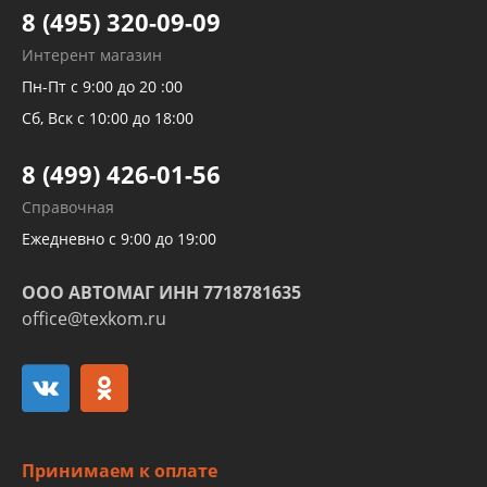
Тормозных трубок
8 (495) 320-09-09
Рукавов гидроусилителей
Интерент магазин
Рукавов компрессоров и турбин
Пн-Пт с 9:00 до 20 :00
Трубок кондиционеров
Сб, Вск с 10:00 до 18:00
Шлангов трубок КПП АКПП
8 (499) 426-01-56
Развертка пайка медных стальных
Справочная
алюминиевых трубок и штуцеров
Ежедневно с 9:00 до 19:00
ООО АВТОМАГ ИНН 7718781635
office@texkom.ru
Принимаем к оплате