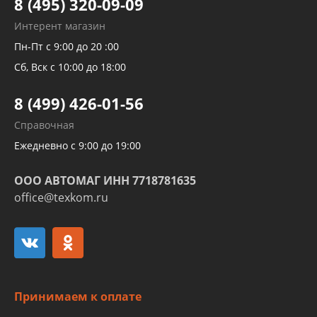
8 (495) 320-09-09
Рукавов гидроусилителей
Интерент магазин
Рукавов компрессоров и турбин
Пн-Пт с 9:00 до 20 :00
Трубок кондиционеров
Сб, Вск с 10:00 до 18:00
Шлангов трубок КПП АКПП
8 (499) 426-01-56
Развертка пайка медных стальных
Справочная
алюминиевых трубок и штуцеров
Ежедневно с 9:00 до 19:00
ООО АВТОМАГ ИНН 7718781635
office@texkom.ru
Принимаем к оплате