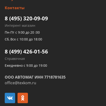
Заправка кондиционера авто
Изготовление и ремонт рукавов
Контакты
Детейлинг
высокого давления
Тормозных трубок
8 (495) 320-09-09
Рукавов гидроусилителей
Интерент магазин
Рукавов компрессоров и турбин
Пн-Пт с 9:00 до 20 :00
Трубок кондиционеров
Сб, Вск с 10:00 до 18:00
Шлангов трубок КПП АКПП
8 (499) 426-01-56
Развертка пайка медных стальных
Справочная
алюминиевых трубок и штуцеров
Ежедневно с 9:00 до 19:00
ООО АВТОМАГ ИНН 7718781635
office@texkom.ru