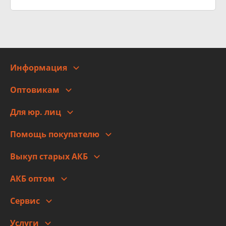
Информация
О компании
Оптовикам
Адреса
Сотрудничество
Новости
Для юр. лиц
Для юр. лиц
Автоблог
Помощь покупателю
Правовая информация
Что с моим заказом
Выкуп старых АКБ
Оплата
Стоимость
Гарантии и возврат
АКБ оптом
Сотрудничество
Скидки
Сервис
Автомойка и шиномонтаж
Услуги