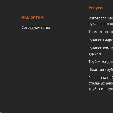
Услуги
АКБ оптом
Изготовление
рукавов высо
Сотрудничество
Тормозных тр
Рукавов гидр
Рукавов комп
турбин
Трубок конди
Шлангов тру
Развертка па
стальных ал
трубок и шту
ть