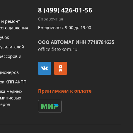
8 (499) 426-01-56
Справочная
 и ремонт
Ежедневно с 9:00 до 19:00
кого давления
убок
ООО АВТОМАГ ИНН 7718781635
оусилителей
office@texkom.ru
рессоров и
ционеров
бок КПП АКПП
Принимаем к оплате
йка медных
юминиевых
церов