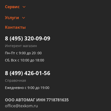
Сотрудничество
Скидки
Сервис
Автомойка и шиномонтаж
Услуги
Заправка кондиционера авто
Изготовление и ремонт рукавов
Контакты
Детейлинг
высокого давления
Тормозных трубок
8 (495) 320-09-09
Рукавов гидроусилителей
Интерент магазин
Рукавов компрессоров и турбин
Пн-Пт с 9:00 до 20 :00
Трубок кондиционеров
Сб, Вск с 10:00 до 18:00
Шлангов трубок КПП АКПП
8 (499) 426-01-56
Развертка пайка медных стальных
Справочная
алюминиевых трубок и штуцеров
Ежедневно с 9:00 до 19:00
ООО АВТОМАГ ИНН 7718781635
office@texkom.ru