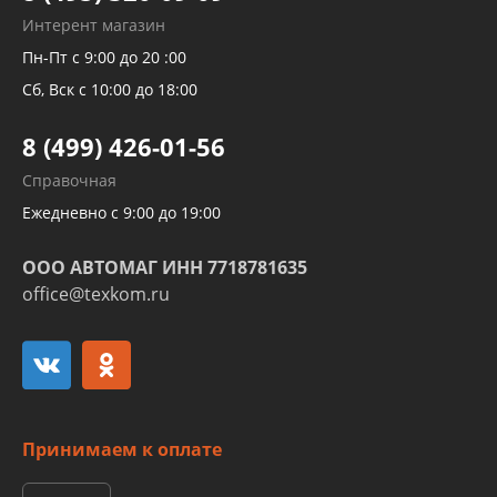
Рукавов гидроусилителей
Интерент магазин
Рукавов компрессоров и турбин
Пн-Пт с 9:00 до 20 :00
Трубок кондиционеров
Сб, Вск с 10:00 до 18:00
Шлангов трубок КПП АКПП
8 (499) 426-01-56
Развертка пайка медных стальных
Справочная
алюминиевых трубок и штуцеров
Ежедневно с 9:00 до 19:00
ООО АВТОМАГ ИНН 7718781635
office@texkom.ru
Принимаем к оплате