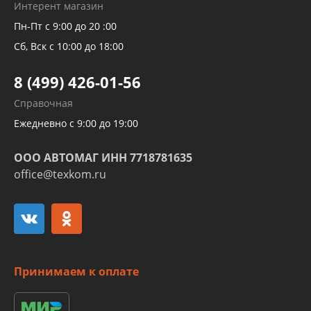
Рукавов гидроусилителей
Интерент магазин
Рукавов компрессоров и турбин
Пн-Пт с 9:00 до 20 :00
Трубок кондиционеров
Сб, Вск с 10:00 до 18:00
Шлангов трубок КПП АКПП
8 (499) 426-01-56
Развертка пайка медных стальных
Справочная
алюминиевых трубок и штуцеров
Ежедневно с 9:00 до 19:00
ООО АВТОМАГ ИНН 7718781635
office@texkom.ru
Принимаем к оплате