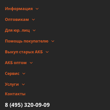
Информация
О компании
Оптовикам
Адреса
Сотрудничество
Новости
Для юр. лиц
Для юр. лиц
Автоблог
Помощь покупателю
Правовая информация
Что с моим заказом
Выкуп старых АКБ
Оплата
Стоимость
Гарантии и возврат
АКБ оптом
Сотрудничество
Скидки
Сервис
Автомойка и шиномонтаж
Услуги
Заправка кондиционера авто
Изготовление и ремонт рукавов
Контакты
Детейлинг
высокого давления
Тормозных трубок
8 (495) 320-09-09