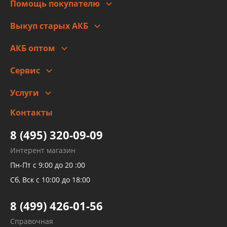
Помощь покупателю
Правовая информация
Что с моим заказом
Выкуп старых АКБ
Оплата
Стоимость
Гарантии и возврат
АКБ оптом
Сотрудничество
Скидки
Сервис
Автомойка и шиномонтаж
Услуги
Заправка кондиционера авто
Изготовление и ремонт рукавов
Контакты
Детейлинг
высокого давления
Тормозных трубок
8 (495) 320-09-09
Рукавов гидроусилителей
Интерент магазин
Рукавов компрессоров и турбин
Пн-Пт с 9:00 до 20 :00
Трубок кондиционеров
Сб, Вск с 10:00 до 18:00
Шлангов трубок КПП АКПП
8 (499) 426-01-56
Развертка пайка медных стальных
Справочная
алюминиевых трубок и штуцеров