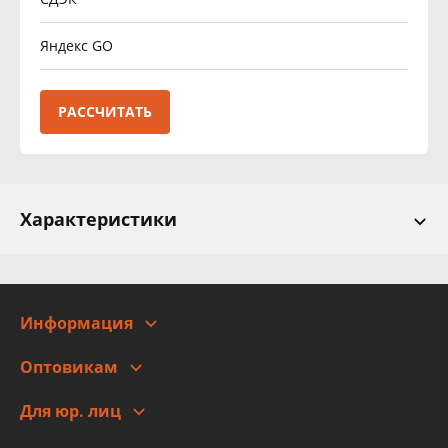
Яндекс GO
РАССЧИТАТЬ
Характеристики
Информация
О компании
Оптовикам
Адреса
Сотрудничество
Новости
Для юр. лиц
Для юр. лиц
Автоблог