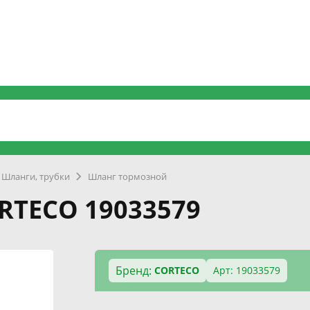
Шланги, трубки
Шланг тормозной
RTECO 19033579
Бренд:
CORTECO
Арт: 19033579