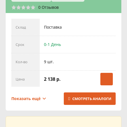
0 Отзывов
Поставка
Склад
0-1 День
Срок
9 шт.
Кол-во
2 138 р.
Цена
Поставка
Склад
Показать ещё
СМОТРЕТЬ АНАЛОГИ
1 День
Срок