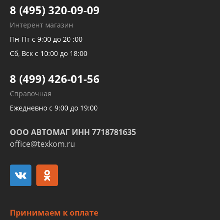
Тормозных трубок
8 (495) 320-09-09
Рукавов гидроусилителей
Интерент магазин
Рукавов компрессоров и турбин
Пн-Пт с 9:00 до 20 :00
Трубок кондиционеров
Сб, Вск с 10:00 до 18:00
Шлангов трубок КПП АКПП
8 (499) 426-01-56
Развертка пайка медных стальных
Справочная
алюминиевых трубок и штуцеров
Ежедневно с 9:00 до 19:00
ООО АВТОМАГ ИНН 7718781635
office@texkom.ru
Принимаем к оплате