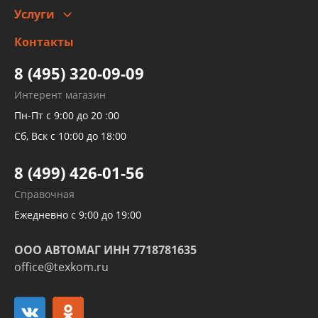
Услуги
Заправка кондиционера авто
Изготовление и ремонт рукавов
Контакты
Детейлинг
высокого давления
Тормозных трубок
8 (495) 320-09-09
Рукавов гидроусилителей
Интерент магазин
Рукавов компрессоров и турбин
Пн-Пт с 9:00 до 20 :00
Трубок кондиционеров
Сб, Вск с 10:00 до 18:00
Шлангов трубок КПП АКПП
8 (499) 426-01-56
Развертка пайка медных стальных
Справочная
алюминиевых трубок и штуцеров
Ежедневно с 9:00 до 19:00
ООО АВТОМАГ ИНН 7718781635
office@texkom.ru