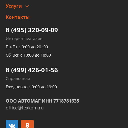
Услуги
Заправка кондиционера авто
Изготовление и ремонт рукавов
Контакты
Детейлинг
высокого давления
Тормозных трубок
8 (495) 320-09-09
Рукавов гидроусилителей
Интерент магазин
Рукавов компрессоров и турбин
Пн-Пт с 9:00 до 20 :00
Трубок кондиционеров
Сб, Вск с 10:00 до 18:00
Шлангов трубок КПП АКПП
8 (499) 426-01-56
Развертка пайка медных стальных
Справочная
алюминиевых трубок и штуцеров
Ежедневно с 9:00 до 19:00
ООО АВТОМАГ ИНН 7718781635
office@texkom.ru