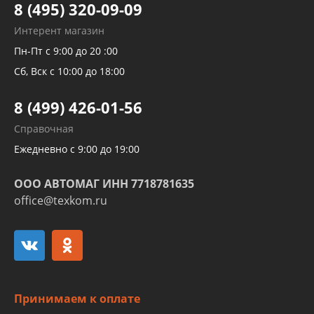
Тормозных трубок
8 (495) 320-09-09
Рукавов гидроусилителей
Интерент магазин
Рукавов компрессоров и турбин
Пн-Пт с 9:00 до 20 :00
Трубок кондиционеров
Сб, Вск с 10:00 до 18:00
Шлангов трубок КПП АКПП
8 (499) 426-01-56
Развертка пайка медных стальных
Справочная
алюминиевых трубок и штуцеров
Ежедневно с 9:00 до 19:00
ООО АВТОМАГ ИНН 7718781635
office@texkom.ru
Принимаем к оплате