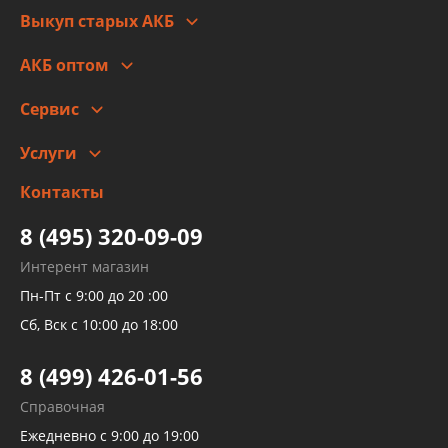
Выкуп старых АКБ
Оплата
Стоимость
Гарантии и возврат
АКБ оптом
Сотрудничество
Скидки
Сервис
Автомойка и шиномонтаж
Услуги
Заправка кондиционера авто
Изготовление и ремонт рукавов
Контакты
Детейлинг
высокого давления
Тормозных трубок
8 (495) 320-09-09
Рукавов гидроусилителей
Интерент магазин
Рукавов компрессоров и турбин
Пн-Пт с 9:00 до 20 :00
Трубок кондиционеров
Сб, Вск с 10:00 до 18:00
Шлангов трубок КПП АКПП
8 (499) 426-01-56
Развертка пайка медных стальных
Справочная
алюминиевых трубок и штуцеров
Ежедневно с 9:00 до 19:00