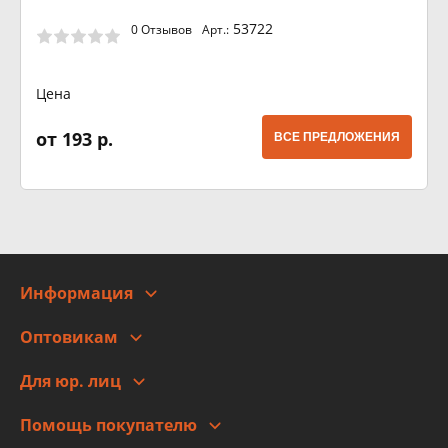
53722
0 Отзывов
Арт.:
Цена
от 193 р.
ВСЕ ПРЕДЛОЖЕНИЯ
Информация
О компании
Оптовикам
Адреса
Сотрудничество
Новости
Для юр. лиц
Для юр. лиц
Автоблог
Помощь покупателю
Правовая информация
Что с моим заказом