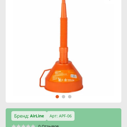
Бренд:
AirLine
Арт: APF-06
0 Отзывов