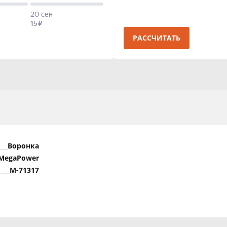
РАССЧИТАТЬ
Воронка
MegaPower
M-71317