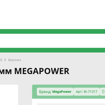
ый
Воронка
15мм MEGAPOWER
Бренд:
MegaPower
Арт: M-71317