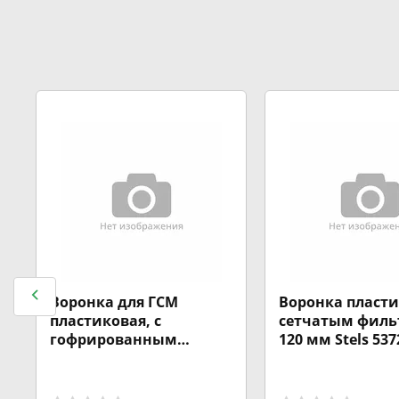
Воронка для ГСМ
Воронка пласти
4
пластиковая, с
сетчатым филь
гофрированным
120 мм Stels 537
носиком, d 135 мм
53722
STVOL SFL01