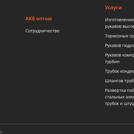
Услуги
АКБ оптом
Изготовление
рукавов высо
Сотрудничество
Тормозных тр
Рукавов гидр
Рукавов комп
турбин
Трубок конди
Шлангов тру
Развертка па
стальных ал
трубок и шту
ть