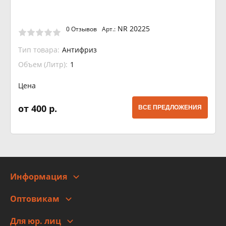
NR 20225
0 Отзывов
Арт.:
Тип товара:
Антифриз
Объем (Литр):
1
Цена
от 400 р.
ВСЕ ПРЕДЛОЖЕНИЯ
Информация
О компании
Оптовикам
Адреса
Сотрудничество
Новости
Для юр. лиц