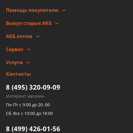
Для юр. лиц
Автоблог
Помощь покупателю
Правовая информация
Что с моим заказом
Выкуп старых АКБ
Оплата
Стоимость
Гарантии и возврат
АКБ оптом
Сотрудничество
Скидки
Сервис
Автомойка и шиномонтаж
Услуги
Заправка кондиционера авто
Изготовление и ремонт рукавов
Контакты
Детейлинг
высокого давления
Тормозных трубок
8 (495) 320-09-09
Рукавов гидроусилителей
Интерент магазин
Рукавов компрессоров и турбин
Пн-Пт с 9:00 до 20 :00
Трубок кондиционеров
Сб, Вск с 10:00 до 18:00
Шлангов трубок КПП АКПП
8 (499) 426-01-56
Развертка пайка медных стальных