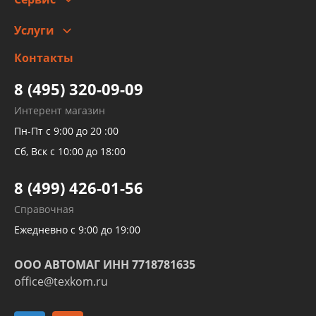
Автомойка и шиномонтаж
Услуги
Заправка кондиционера авто
Изготовление и ремонт рукавов
Контакты
Детейлинг
высокого давления
Тормозных трубок
8 (495) 320-09-09
Рукавов гидроусилителей
Интерент магазин
Рукавов компрессоров и турбин
Пн-Пт с 9:00 до 20 :00
Трубок кондиционеров
Сб, Вск с 10:00 до 18:00
Шлангов трубок КПП АКПП
8 (499) 426-01-56
Развертка пайка медных стальных
Справочная
алюминиевых трубок и штуцеров
Ежедневно с 9:00 до 19:00
ООО АВТОМАГ ИНН 7718781635
office@texkom.ru