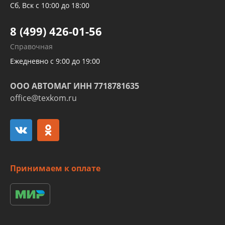
Трубок кондиционеров
Сб, Вск с 10:00 до 18:00
Шлангов трубок КПП АКПП
8 (499) 426-01-56
Развертка пайка медных стальных
Справочная
алюминиевых трубок и штуцеров
Ежедневно с 9:00 до 19:00
ООО АВТОМАГ ИНН 7718781635
office@texkom.ru
Принимаем к оплате