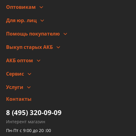
Оптовикам
Адреса
Сотрудничество
Новости
Для юр. лиц
Для юр. лиц
Автоблог
Помощь покупателю
Правовая информация
Что с моим заказом
Выкуп старых АКБ
Оплата
Стоимость
Гарантии и возврат
АКБ оптом
Сотрудничество
Скидки
Сервис
Автомойка и шиномонтаж
Услуги
Заправка кондиционера авто
Изготовление и ремонт рукавов
Контакты
Детейлинг
высокого давления
Тормозных трубок
8 (495) 320-09-09
Рукавов гидроусилителей
Интерент магазин
Рукавов компрессоров и турбин
Пн-Пт с 9:00 до 20 :00