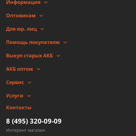
Информация
О компании
Оптовикам
Адреса
Сотрудничество
Новости
Для юр. лиц
Для юр. лиц
Автоблог
Помощь покупателю
Правовая информация
Что с моим заказом
Выкуп старых АКБ
Оплата
Стоимость
Гарантии и возврат
АКБ оптом
Сотрудничество
Скидки
Сервис
Автомойка и шиномонтаж
Услуги
Заправка кондиционера авто
Изготовление и ремонт рукавов
Контакты
Детейлинг
высокого давления
Тормозных трубок
8 (495) 320-09-09
Рукавов гидроусилителей
Интерент магазин