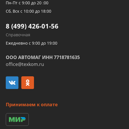
Рукавов компрессоров и турбин
Пн-Пт с 9:00 до 20 :00
Трубок кондиционеров
Сб, Вск с 10:00 до 18:00
Шлангов трубок КПП АКПП
8 (499) 426-01-56
Развертка пайка медных стальных
Справочная
алюминиевых трубок и штуцеров
Ежедневно с 9:00 до 19:00
ООО АВТОМАГ ИНН 7718781635
office@texkom.ru
Принимаем к оплате