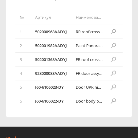
№
Артикул
Наименование детали
1
502000968AADYJ
RR roof crossbeam assy
2
502001982AADYJ
Paint Panorama sunroof/Roof assy
3
502001368AADYJ
FR roof crossbeam assy
4
928000083AADYJ
FR door assy RH
5
J60-6106023-DY
Door UPR hinge assy RH
6
J60-6106022-DY
Door body part assy RH