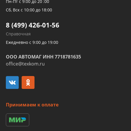
Рукавов компрессоров и турбин
Пн-Пт с 9:00 до 20 :00
Трубок кондиционеров
Сб, Вск с 10:00 до 18:00
Шлангов трубок КПП АКПП
8 (499) 426-01-56
Развертка пайка медных стальных
Справочная
алюминиевых трубок и штуцеров
Ежедневно с 9:00 до 19:00
ООО АВТОМАГ ИНН 7718781635
office@texkom.ru
Принимаем к оплате