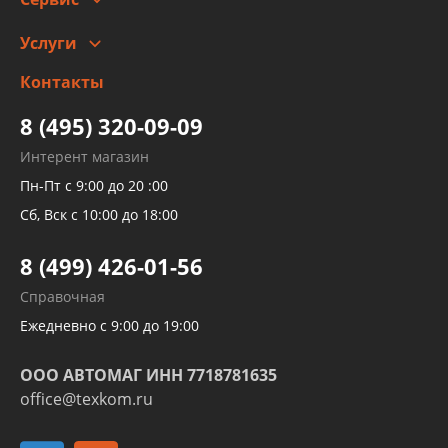
Автомойка и шиномонтаж
Услуги
Заправка кондиционера авто
Изготовление и ремонт рукавов
Контакты
Детейлинг
высокого давления
Тормозных трубок
8 (495) 320-09-09
Рукавов гидроусилителей
Интерент магазин
Рукавов компрессоров и турбин
Пн-Пт с 9:00 до 20 :00
Трубок кондиционеров
Сб, Вск с 10:00 до 18:00
Шлангов трубок КПП АКПП
8 (499) 426-01-56
Развертка пайка медных стальных
Справочная
алюминиевых трубок и штуцеров
Ежедневно с 9:00 до 19:00
ООО АВТОМАГ ИНН 7718781635
office@texkom.ru