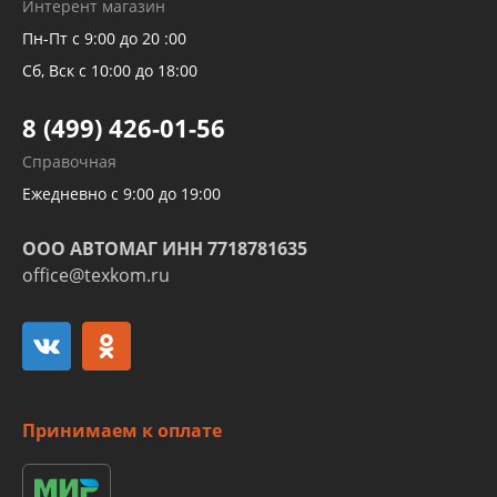
Интерент магазин
Рукавов компрессоров и турбин
Пн-Пт с 9:00 до 20 :00
Трубок кондиционеров
Сб, Вск с 10:00 до 18:00
Шлангов трубок КПП АКПП
8 (499) 426-01-56
Развертка пайка медных стальных
Справочная
алюминиевых трубок и штуцеров
Ежедневно с 9:00 до 19:00
ООО АВТОМАГ ИНН 7718781635
office@texkom.ru
Принимаем к оплате