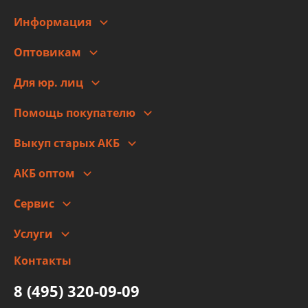
Информация
О компании
Оптовикам
Адреса
Сотрудничество
Новости
Для юр. лиц
Для юр. лиц
Автоблог
Помощь покупателю
Правовая информация
Что с моим заказом
Выкуп старых АКБ
Оплата
Стоимость
Гарантии и возврат
АКБ оптом
Сотрудничество
Скидки
Сервис
Автомойка и шиномонтаж
Услуги
Заправка кондиционера авто
Изготовление и ремонт рукавов
Контакты
Детейлинг
высокого давления
Тормозных трубок
8 (495) 320-09-09
Рукавов гидроусилителей