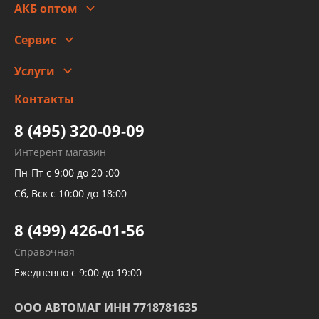
Гарантии и возврат
АКБ оптом
Сотрудничество
Скидки
Сервис
Автомойка и шиномонтаж
Услуги
Заправка кондиционера авто
Изготовление и ремонт рукавов
Контакты
Детейлинг
высокого давления
Тормозных трубок
8 (495) 320-09-09
Рукавов гидроусилителей
Интерент магазин
Рукавов компрессоров и турбин
Пн-Пт с 9:00 до 20 :00
Трубок кондиционеров
Сб, Вск с 10:00 до 18:00
Шлангов трубок КПП АКПП
8 (499) 426-01-56
Развертка пайка медных стальных
Справочная
алюминиевых трубок и штуцеров
Ежедневно с 9:00 до 19:00
ООО АВТОМАГ ИНН 7718781635