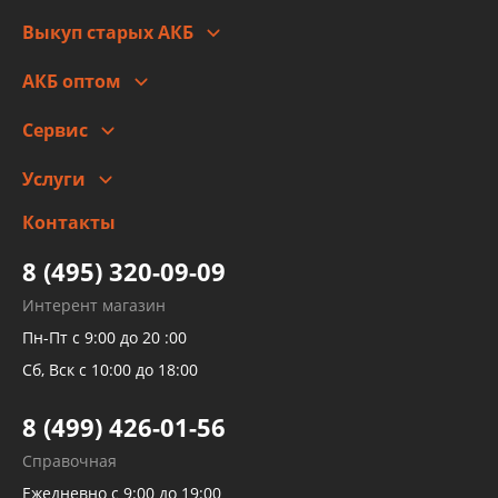
Правовая информация
Что с моим заказом
Выкуп старых АКБ
Оплата
Стоимость
Гарантии и возврат
АКБ оптом
Сотрудничество
Скидки
Сервис
Автомойка и шиномонтаж
Услуги
Заправка кондиционера авто
Изготовление и ремонт рукавов
Контакты
Детейлинг
высокого давления
Тормозных трубок
8 (495) 320-09-09
Рукавов гидроусилителей
Интерент магазин
Рукавов компрессоров и турбин
Пн-Пт с 9:00 до 20 :00
Трубок кондиционеров
Сб, Вск с 10:00 до 18:00
Шлангов трубок КПП АКПП
8 (499) 426-01-56
Развертка пайка медных стальных
Справочная
алюминиевых трубок и штуцеров
Ежедневно с 9:00 до 19:00