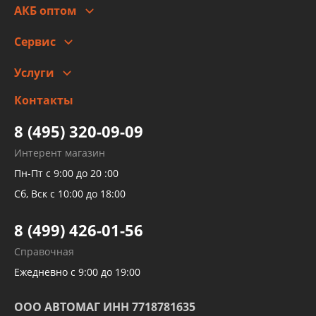
Гарантии и возврат
АКБ оптом
Сотрудничество
Скидки
Сервис
Автомойка и шиномонтаж
Услуги
Заправка кондиционера авто
Изготовление и ремонт рукавов
Контакты
Детейлинг
высокого давления
Тормозных трубок
8 (495) 320-09-09
Рукавов гидроусилителей
Интерент магазин
Рукавов компрессоров и турбин
Пн-Пт с 9:00 до 20 :00
Трубок кондиционеров
Сб, Вск с 10:00 до 18:00
Шлангов трубок КПП АКПП
8 (499) 426-01-56
Развертка пайка медных стальных
Справочная
алюминиевых трубок и штуцеров
Ежедневно с 9:00 до 19:00
ООО АВТОМАГ ИНН 7718781635