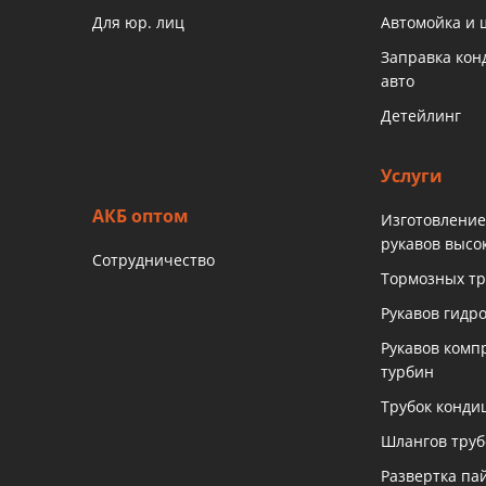
Для юр. лиц
Автомойка и
Заправка ко
авто
Детейлинг
Услуги
АКБ оптом
Изготовление
рукавов высо
Сотрудничество
Тормозных тр
Рукавов гидр
Рукавов комп
турбин
Трубок конди
Шлангов тру
Развертка па