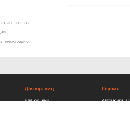
 списке, справа
цию
ать иллюстрацию
Для юр. лиц
Сервис
Для юр. лиц
Автомойка и
Заправка ко
авто
Детейлинг