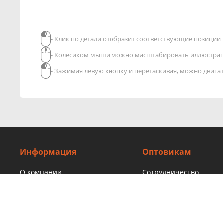
- Клик по детали отобразит соответствующие позиции в
- Колёсиком мыши можно масштабировать иллюстра
- Зажимая левую кнопку и перетаскивая, можно двиг
Информация
Оптовикам
О компании
Сотрудничество
Адреса
Новости
Автоблог