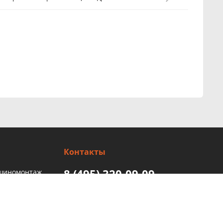
Контакты
8 (495) 320-09-09
 шиномонтаж
ндиционера
Интерент магазин
Пн-Пт с 9:00 до 20 :00
Сб, Вск с 10:00 до 18:00