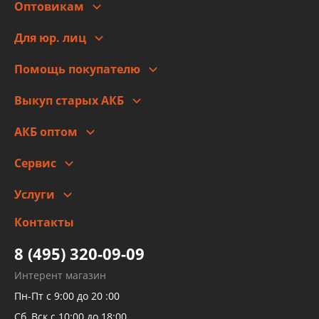
Оптовикам
Адреса
Сотрудничество
Новости
Для юр. лиц
Для юр. лиц
Автоблог
Помощь покупателю
Правовая информация
Что с моим заказом
Выкуп старых АКБ
Оплата
Стоимость
Гарантии и возврат
АКБ оптом
Сотрудничество
Скидки
Сервис
Автомойка и шиномонтаж
Услуги
Заправка кондиционера авто
Изготовление и ремонт рукавов
Контакты
Детейлинг
высокого давления
Тормозных трубок
8 (495) 320-09-09
Рукавов гидроусилителей
Интерент магазин
Рукавов компрессоров и турбин
Пн-Пт с 9:00 до 20 :00
Трубок кондиционеров
Сб, Вск с 10:00 до 18:00