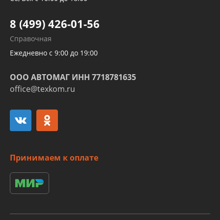
Шлангов трубок КПП АКПП
8 (499) 426-01-56
Развертка пайка медных стальных
Справочная
алюминиевых трубок и штуцеров
Ежедневно с 9:00 до 19:00
ООО АВТОМАГ ИНН 7718781635
office@texkom.ru
Принимаем к оплате