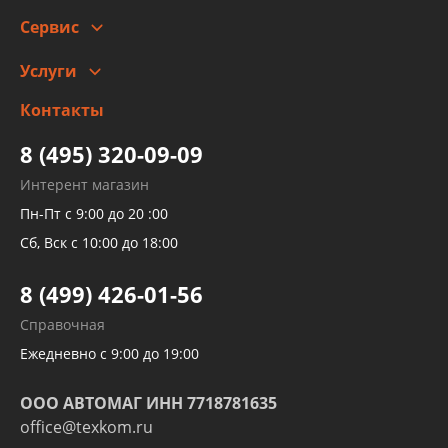
Сотрудничество
Скидки
Сервис
Автомойка и шиномонтаж
Услуги
Заправка кондиционера авто
Изготовление и ремонт рукавов
Контакты
Детейлинг
высокого давления
Тормозных трубок
8 (495) 320-09-09
Рукавов гидроусилителей
Интерент магазин
Рукавов компрессоров и турбин
Пн-Пт с 9:00 до 20 :00
Трубок кондиционеров
Сб, Вск с 10:00 до 18:00
Шлангов трубок КПП АКПП
8 (499) 426-01-56
Развертка пайка медных стальных
Справочная
алюминиевых трубок и штуцеров
Ежедневно с 9:00 до 19:00
ООО АВТОМАГ ИНН 7718781635
office@texkom.ru