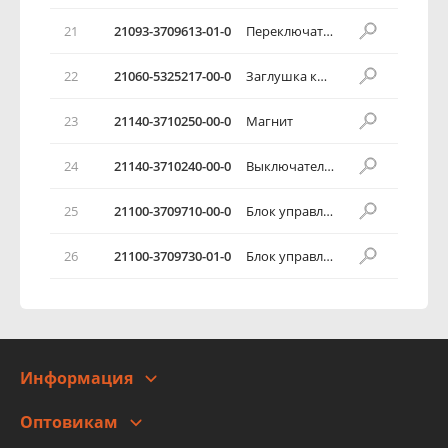
21
21093-3709613-01-0
Переключатель стеклоподъемников
22
21060-5325217-00-0
Заглушка кнопки
23
21140-3710250-00-0
Магнит
24
21140-3710240-00-0
Выключатель освещения вещевого ящика
25
21100-3709710-00-0
Блок управления обогревом сидений
26
21100-3709730-01-0
Блок управления зеркалами
Информация
О компании
Оптовикам
Адреса
Сотрудничество