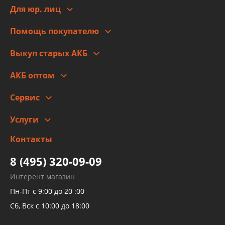
Новости
Для юр. лиц
Для юр. лиц
Автоблог
Помощь покупателю
Правовая информация
Что с моим заказом
Выкуп старых АКБ
Оплата
Стоимость
Гарантии и возврат
АКБ оптом
Сотрудничество
Скидки
Сервис
Автомойка и шиномонтаж
Услуги
Заправка кондиционера авто
Изготовление и ремонт рукавов
Контакты
Детейлинг
высокого давления
Тормозных трубок
8 (495) 320-09-09
Рукавов гидроусилителей
Интерент магазин
Рукавов компрессоров и турбин
Пн-Пт с 9:00 до 20 :00
Трубок кондиционеров
Сб, Вск с 10:00 до 18:00
Шлангов трубок КПП АКПП