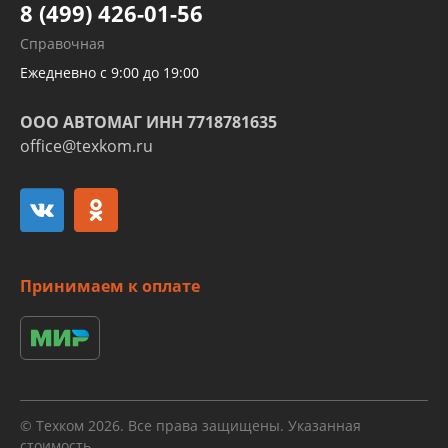
8 (499) 426-01-56
Развертка пайка медных стальных
Справочная
алюминиевых трубок и штуцеров
Ежедневно с 9:00 до 19:00
ООО АВТОМАГ ИНН 7718781635
office@texkom.ru
Принимаем к оплате
© Техком 2026. Все права защищены. Указанная
стоимость