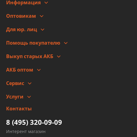
Информация
О компании
Оптовикам
Адреса
Сотрудничество
Новости
Для юр. лиц
Для юр. лиц
Автоблог
Помощь покупателю
Правовая информация
Что с моим заказом
Выкуп старых АКБ
Оплата
Стоимость
Гарантии и возврат
АКБ оптом
Сотрудничество
Скидки
Сервис
Автомойка и шиномонтаж
Услуги
Заправка кондиционера авто
Изготовление и ремонт рукавов
Контакты
Детейлинг
высокого давления
Тормозных трубок
8 (495) 320-09-09
Рукавов гидроусилителей
Интерент магазин