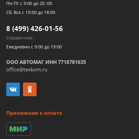
Рукавов компрессоров и турбин
Пн-Пт с 9:00 до 20 :00
Трубок кондиционеров
Сб, Вск с 10:00 до 18:00
Шлангов трубок КПП АКПП
8 (499) 426-01-56
Развертка пайка медных стальных
Справочная
алюминиевых трубок и штуцеров
Ежедневно с 9:00 до 19:00
ООО АВТОМАГ ИНН 7718781635
office@texkom.ru
Принимаем к оплате