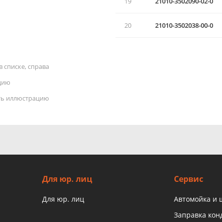
19
21010-3502090-02-0
20
21010-3502038-00-0
 списке, справа
цию
ать иллюстрацию
Для юр. лиц
Сервис
Для юр. лиц
Автомойка и
Заправка ко