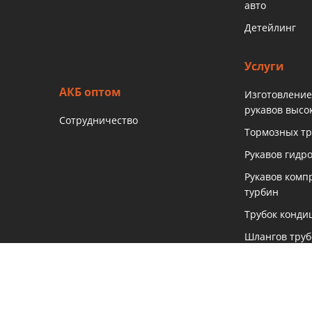
авто
Детейлинг
Услуги
АКБ оптом
Изготовление
рукавов высо
Сотрудничество
Тормозных тр
Рукавов гидр
Рукавов комп
турбин
Трубок конди
Шлангов тру
Развертка па
стальных ал
трубок и шту