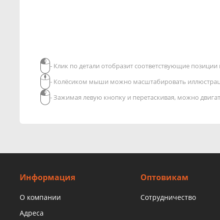
- Клик по детали отобразит соответствующие позиции в
- Колёсиком мыши можно масштабировать иллюстра
- Зажимая левую кнопку и перетаскивая, можно двиг
Информация
Оптовикам
О компании
Сотрудничество
Адреса