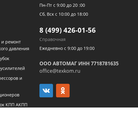
Пн-Пт с 9:00 до 20 :00
Сб, Вск с 10:00 до 18:00
8 (499) 426-01-56
Справочная
 и ремонт
Ежедневно с 9:00 до 19:00
кого давления
убок
ООО АВТОМАГ ИНН 7718781635
оусилителей
office@texkom.ru
рессоров и
ционеров
бок КПП АКПП
Принимаем к оплате
йка медных
юминиевых
церов