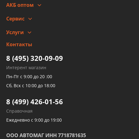
Гарантии и возврат
АКБ оптом
Сотрудничество
Скидки
Сервис
Автомойка и шиномонтаж
Услуги
Заправка кондиционера авто
Изготовление и ремонт рукавов
Контакты
Детейлинг
высокого давления
Тормозных трубок
8 (495) 320-09-09
Рукавов гидроусилителей
Интерент магазин
Рукавов компрессоров и турбин
Пн-Пт с 9:00 до 20 :00
Трубок кондиционеров
Сб, Вск с 10:00 до 18:00
Шлангов трубок КПП АКПП
8 (499) 426-01-56
Развертка пайка медных стальных
Справочная
алюминиевых трубок и штуцеров
Ежедневно с 9:00 до 19:00
ООО АВТОМАГ ИНН 7718781635