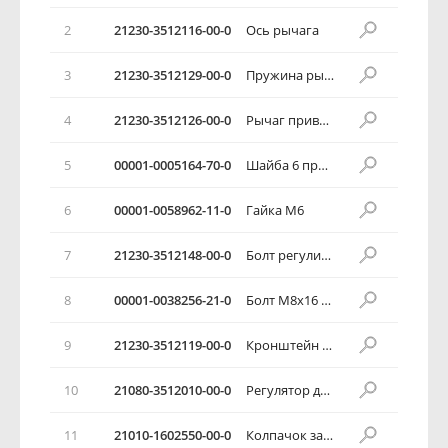
2
21230-3512116-00-0
Ось рычага
3
21230-3512129-00-0
Пружина рычага
4
21230-3512126-00-0
Рычаг привода регулятора
5
00001-0005164-70-0
Шайба 6 пружинная
6
00001-0058962-11-0
Гайка М6
7
21230-3512148-00-0
Болт регулировочный регулятора давления
8
00001-0038256-21-0
Болт М8х16 с пружинной шайбой
9
21230-3512119-00-0
Кронштейн привода регулятора давления
10
21080-3512010-00-0
Регулятор давления в сборе
11
21010-1602550-00-0
Колпачок защитный