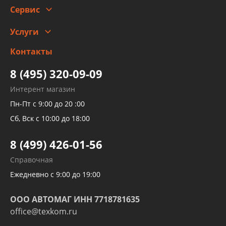
Скидки
Сервис
Автомойка и шиномонтаж
Услуги
Заправка кондиционера авто
Изготовление и ремонт рукавов
Контакты
Детейлинг
высокого давления
Тормозных трубок
8 (495) 320-09-09
Рукавов гидроусилителей
Интерент магазин
Рукавов компрессоров и турбин
Пн-Пт с 9:00 до 20 :00
Трубок кондиционеров
Сб, Вск с 10:00 до 18:00
Шлангов трубок КПП АКПП
8 (499) 426-01-56
Развертка пайка медных стальных
Справочная
алюминиевых трубок и штуцеров
Ежедневно с 9:00 до 19:00
ООО АВТОМАГ ИНН 7718781635
office@texkom.ru