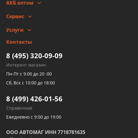
Гарантии и возврат
АКБ оптом
Сотрудничество
Скидки
Сервис
Автомойка и шиномонтаж
Услуги
Заправка кондиционера авто
Изготовление и ремонт рукавов
Контакты
Детейлинг
высокого давления
Тормозных трубок
8 (495) 320-09-09
Рукавов гидроусилителей
Интерент магазин
Рукавов компрессоров и турбин
Пн-Пт с 9:00 до 20 :00
Трубок кондиционеров
Сб, Вск с 10:00 до 18:00
Шлангов трубок КПП АКПП
8 (499) 426-01-56
Развертка пайка медных стальных
Справочная
алюминиевых трубок и штуцеров
Ежедневно с 9:00 до 19:00
ООО АВТОМАГ ИНН 7718781635