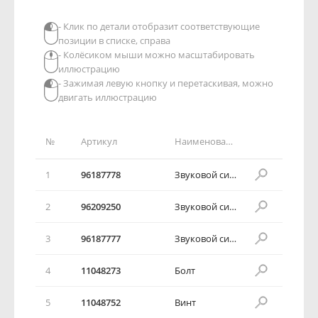
- Клик по детали отобразит соответствующие
позиции в списке, справа
- Колёсиком мыши можно масштабировать
иллюстрацию
- Зажимая левую кнопку и перетаскивая, можно
двигать иллюстрацию
№
Артикул
Наименование детали
1
96187778
Звуковой сигнал в сборе
2
96209250
Звуковой сигнал в сборе
3
96187777
Звуковой сигнал в сборе
4
11048273
Болт
5
11048752
Винт