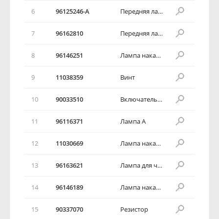
6
96125246-А
Передняя лампа салона
7
96162810
Передняя лампа салона
8
96146251
Лампа накаливания
9
11038359
Винт
10
90033510
Включатель освещения бардачка
11
96116371
Лампа А
12
11030669
Лампа накаливания
13
96163621
Лампа для чтения
14
96146189
Лампа накаливания
15
90337070
Резистор