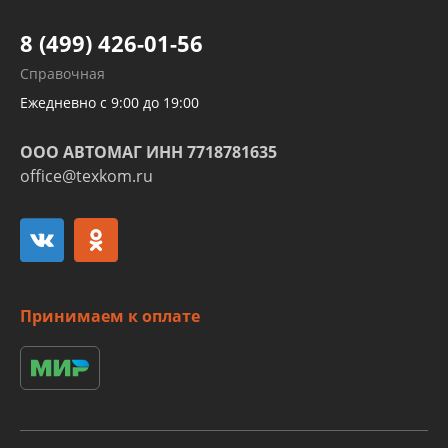
Шлангов трубок КПП АКПП
8 (499) 426-01-56
Развертка пайка медных стальных
Справочная
алюминиевых трубок и штуцеров
Ежедневно с 9:00 до 19:00
ООО АВТОМАГ ИНН 7718781635
office@texkom.ru
Принимаем к оплате