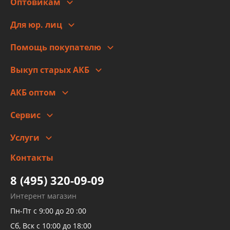
Оптовикам
Адреса
Сотрудничество
Новости
Для юр. лиц
Для юр. лиц
Автоблог
Помощь покупателю
Правовая информация
Что с моим заказом
Выкуп старых АКБ
Оплата
Стоимость
Гарантии и возврат
АКБ оптом
Сотрудничество
Скидки
Сервис
Автомойка и шиномонтаж
Услуги
Заправка кондиционера авто
Изготовление и ремонт рукавов
Контакты
Детейлинг
высокого давления
Тормозных трубок
8 (495) 320-09-09
Рукавов гидроусилителей
Интерент магазин
Рукавов компрессоров и турбин
Пн-Пт с 9:00 до 20 :00
Трубок кондиционеров
Сб, Вск с 10:00 до 18:00