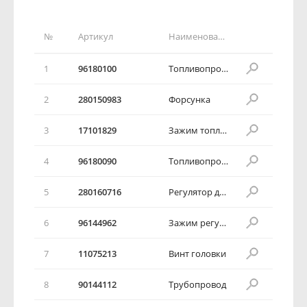
№
Артикул
Наименование детали
1
96180100
Топливопровод
2
280150983
Форсунка
3
17101829
Зажим топливной форсунки
4
96180090
Топливопровод
5
280160716
Регулятор давления
6
96144962
Зажим регулятора
7
11075213
Винт головки
8
90144112
Трубопровод