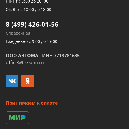
Пн-Пт с 9:00 до 20 :00
Трубок кондиционеров
Сб, Вск с 10:00 до 18:00
Шлангов трубок КПП АКПП
8 (499) 426-01-56
Развертка пайка медных стальных
Справочная
алюминиевых трубок и штуцеров
Ежедневно с 9:00 до 19:00
ООО АВТОМАГ ИНН 7718781635
office@texkom.ru
Принимаем к оплате