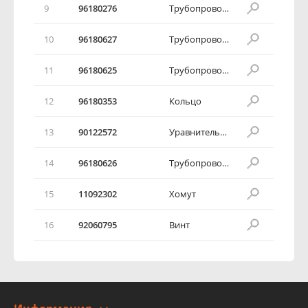
9
96180276
Трубопровод возвратный
10
96180627
Трубопроводы питания
11
96180625
Трубопровод питания передний
12
96180353
Кольцо
13
90122572
Уравнительный бачок
14
96180626
Трубопровод питания задний
15
11092302
Хомут
16
92060795
Винт