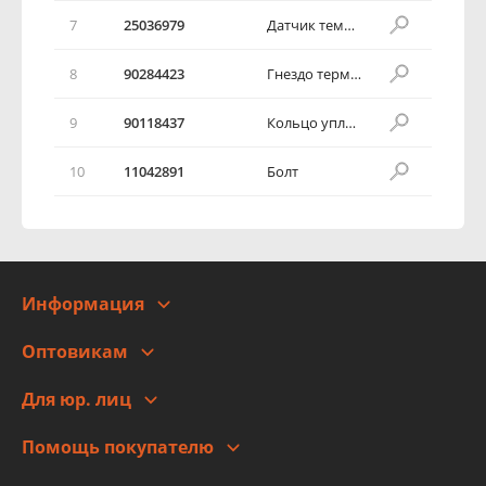
7
25036979
Датчик температуры жидкости
8
90284423
Гнездо термостата
9
90118437
Кольцо уплотнительное термостата
10
11042891
Болт
Информация
О компании
Оптовикам
Адреса
Сотрудничество
Новости
Для юр. лиц
Для юр. лиц
Автоблог
Помощь покупателю
Правовая информация
Что с моим заказом