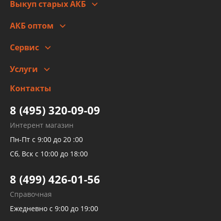
Выкуп старых АКБ
Оплата
Стоимость
Гарантии и возврат
АКБ оптом
Сотрудничество
Скидки
Сервис
Автомойка и шиномонтаж
Услуги
Заправка кондиционера авто
Изготовление и ремонт рукавов
Контакты
Детейлинг
высокого давления
Тормозных трубок
8 (495) 320-09-09
Рукавов гидроусилителей
Интерент магазин
Рукавов компрессоров и турбин
Пн-Пт с 9:00 до 20 :00
Трубок кондиционеров
Сб, Вск с 10:00 до 18:00
Шлангов трубок КПП АКПП
8 (499) 426-01-56
Развертка пайка медных стальных
Справочная
алюминиевых трубок и штуцеров
Ежедневно с 9:00 до 19:00