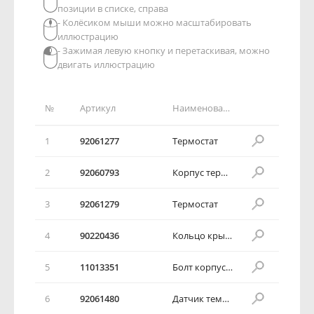
позиции в списке, справа
- Колёсиком мыши можно масштабировать
иллюстрацию
- Зажимая левую кнопку и перетаскивая, можно
двигать иллюстрацию
№
Артикул
Наименование детали
1
92061277
Термостат
2
92060793
Корпус термостата
3
92061279
Термостат
4
90220436
Кольцо крышки термостата
5
11013351
Болт корпуса термостата
6
92061480
Датчик температуры жидкости